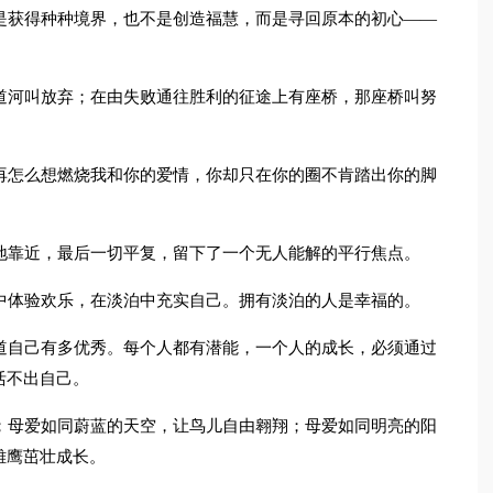
是获得种种境界，也不是创造福慧，而是寻回原本的初心——
道河叫放弃；在由失败通往胜利的征途上有座桥，那座桥叫努
再怎么想燃烧我和你的爱情，你却只在你的圈不肯踏出你的脚
地靠近，最后一切平复，留下了一个无人能解的平行焦点。
中体验欢乐，在淡泊中充实自己。拥有淡泊的人是幸福的。
道自己有多优秀。每个人都有潜能，一个人的成长，必须通过
活不出自己。
；母爱如同蔚蓝的天空，让鸟儿自由翱翔；母爱如同明亮的阳
雏鹰茁壮成长。