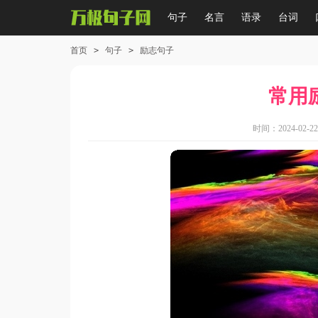
句子
名言
语录
台词
首页
>
句子
>
励志句子
常用
时间：2024-02-22 