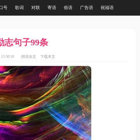
口号
歌词
对联
寄语
俗语
广告语
祝福语
励志句子99条
15:50:10
阅读全文
下载本文